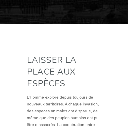
LAISSER LA
PLACE AUX
ESPÈCES
L’Homme explore depuis toujours de
nouveaux territoires. A chaque invasion,
des espèces animales ont disparue, de
même que des peuples humains ont pu
être massacrés. La coopération entre