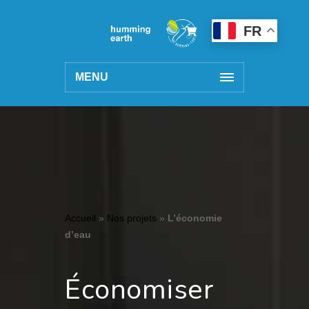
FR
MENU
Accueil
»
Nos projets
»
L’économie
d’eau
Économiser