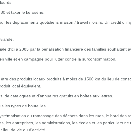
 lourds.
980 et taxer le kérosène.
pour les déplacements quotidiens maison / travail / loisirs. Un crédit d’i
 viande.
e d’ici à 2085 par la pénalisation financière des familles souhaitant av
s en ville et en campagne pour lutter contre la surconsommation.
t être des produits locaux produits à moins de 1500 km du lieu de con
oduit local équivalent.
us, de catalogues et d’annuaires gratuits en boîtes aux lettres.
s les types de bouteilles.
systématisation du ramassage des déchets dans les rues, le bord des r
 les entreprises, les administrations, les écoles et les particuliers ne 
r lieu de vie ou d’activité.