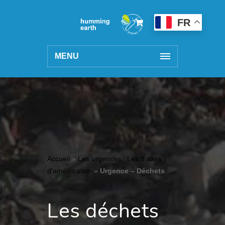
FR
MENU
Accueil
»
Les urgences : Les 8 axes
d’amélioration
»
Urgence – Déchets
Les déchets