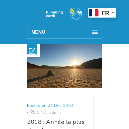
FR
MENU
Posted on 21 Déc 2018
/
0
/
admin
2018 : Année la plus